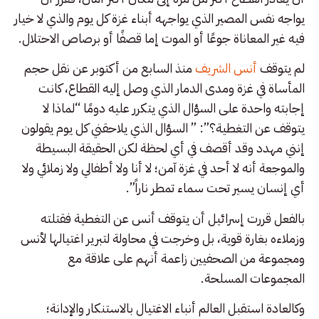
يواجه نفس المصير الذي يواجهه أبناء غزة كل يوم والذي لا خيار
فيه غير المعاناة جوعًا أو الموت إما قصفًا أو برصاص الاحتلال.
لم يتوقف
أنس الشريف
منذ السابع من أكتوبر عن نقل حجم
المأساة في غزة ومدى الدمار الذي وصل إليه القطاع، كانت
إجابته واحدة على السؤال الذي يتكرر عليه دومًا “لماذا لا
يتوقف عن التغطية؟”: ” السؤال الذي يلاحقني كل يوم يقولون
إنني مهدد وقد أقصف في أي لحظة لكن الحقيقة البسيطة
والموجعة أنه لا أحد في غزة آمن؛ لا أنا ولا أطفالي ولا زملائي ولا
أي إنسان يسير تحت سماء تمطر ناراً”.
بالفعل قررت إسرائيل أن يتوقف أنس عن التغطية فقتلته
وزملاءه بغارة قوية، بل وخرجت في محاولة لتبرير اغتيالها لأنس
ومجموعة من الصحفيين زاعمة أنهم على علاقة مع
المجموعات المسلحة.
وكالعادة استقبل العالم أنباء الاغتيال بالاستنكار والإدانة؛