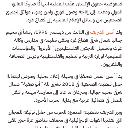
فمفوضية حقوق الإنسان عدّت العملية انتهاكًا صارخًا للقانون
الدولي ودعت إلى إتاحة وصول فوري وآمن ودون عوائق لجميع
الصحفيين من وسائل الإعلام العالمية إلى قطاع غزة.
ولد
أنس الشريف
في الثالث من ديسمبر 1996، ونشأ في مخيم
جباليا شمال شرقي قطاع غزة وتلقى تعليمه في مدارس وكالة
غوث وتشغيل اللاجئين الفلسطينيين “الأونروا” والمؤسسات
التعليمية لوزارة التربية والتعليم والفلسطينية ودرس الصحافة
والتلفزيون.
بدأ أنس العمل صحفيًا في وسيلة إعلام محلية وتعرض للإصابة
خلال تغطيته الصحفية في 2018 بشرق تلة “أبو صفية” شمال
شرقي مخيم جباليا، وسرعان ما عاد إلى ممارسة مهنته وانتقل
للعمل في فضائية عربية مع بداية الحرب الأخيرة.
وبرز الشريف بتغطيته المتميزة للحرب من خلال توثيقه للمجازر
التي نفذتها القوات الإسرائيلية في مختلف مناطق غزة حتى تلقى
تهديدات من ضباط إسرائيليين لوقف تغطيته للحرب