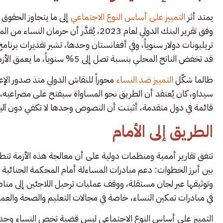
يمتد أثر
التمييز على أساس النوع الاجتماعي
إلى ما يتجاوز الحقوق ا
تريليونات دولار سنوياً، وفي أفغانستان وحدها، تشير تقديرات برنامج
قد تخفض الناتج المحلي بنسبة تصل إلى 5% سنوياً، ما يعمق الأزمات الاقتصادية والإنسانية.
طالما شكّل
التمييز ضد النساء
سيداو، كان يُعتقد أن الطريق نحو المساواة سيفتح على مصراعيه،
قائمة في دول متقدمة، أثبتت أن النصوص وحدها لا تكفي دون آل
الطريق إلى الأمام
تتفق تقارير أممية ومنظمات دولية على أن معالجة هذه الأزمة تتطل
بين أبرز الخطوات: دعم مبادرات المساءلة أمام المحكمة الجنائية ا
وتوثيقها عبر لجان مستقلة، ووقف عمليات ترحيل اللاجئين إلى مناطق 
في مبادرات تمكين النساء، خاصة في مجالات التعليم والصحة والعم
التمييز على أساس النوع الاجتماعي ليس قضية تخص النساء وحدهن،